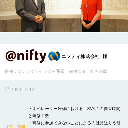
お知らせ
お問い合わせ
資料をダウンロード
ニフティ株式会社
様
業種：
課題：
コンタクトセンター
研修負荷
動画作成
2024.12.12
・オペレーター研修における、SV※1の拘束時間
と研修工数
・研修に参加できないことによる入社見送りや研
目的・課題