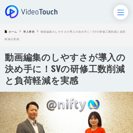
ホーム
導入事例
動画編集のしやすさが導入の決め手に！SVの研修工数削減と負荷
ホーム
軽減を実感
VideoTouch
動画編集のしやすさが導入の
AIロープレ
決め手に！SVの研修工数削減
AIモニタリング
と負荷軽減を実感
セミナー･イベント
導入事例
お役立ち資料
ブログ