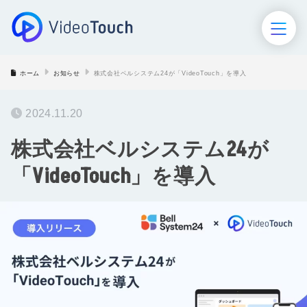
ホーム
お知らせ
株式会社ベルシステム24が「VideoTouch」を導入
ホーム
2024.11.20
VideoTouch
株式会社ベルシステム24が
AIロープレ
「VideoTouch」を導入
AIモニタリング
セミナー･イベント
導入事例
お役立ち資料
ブログ