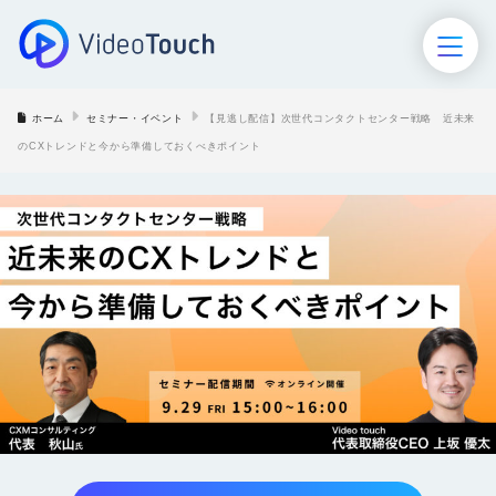
ホーム
セミナー・イベント
【見逃し配信】次世代コンタクトセンター戦略 近未来
ホーム
のCXトレンドと今から準備しておくべきポイント
VideoTouch
AIロープレ
AIモニタリング
セミナー･イベント
導入事例
お役立ち資料
ブログ