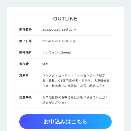
OUTLINE
開催日時
2023/09/29 15時00 〜
終了日時
2024/12/31 16時00分
開催場所
オンライン（Zoom）
参加費
無料
対象者
コンタクトセンター・コールセンターの経営
者・役員、CS部門責任者・担当者、人事研修責
任者・担当者その他研修・教育に関わる方々
注意事項
同業他社様のお申込みはお断りさせていただく
場合がございます。
お申込みはこちら