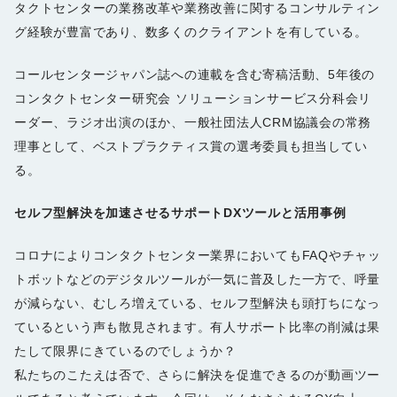
タクトセンターの業務改革や業務改善に関するコンサルティン
グ経験が豊富であり、数多くのクライアントを有している。
コールセンタージャパン誌への連載を含む寄稿活動、5年後の
コンタクトセンター研究会 ソリューションサービス分科会リ
ーダー、ラジオ出演のほか、一般社団法人CRM協議会の常務
理事として、ベストプラクティス賞の選考委員も担当してい
る。
セルフ型解決を加速させるサポートDXツールと活用事例
コロナによりコンタクトセンター業界においてもFAQやチャッ
トボットなどのデジタルツールが一気に普及した一方で、呼量
が減らない、むしろ増えている、セルフ型解決も頭打ちになっ
ているという声も散見されます。有人サポート比率の削減は果
たして限界にきているのでしょうか？
私たちのこたえは否で、さらに解決を促進できるのが動画ツー