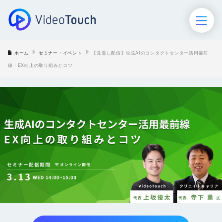
ホーム
セミナー・イベント
【見逃し配信】生成AIのコンタクトセンター活用最前
ホーム
線・EX向上の取り組みとコツ
VideoTouch
AIロープレ
AIモニタリング
セミナー･イベント
導入事例
お役立ち資料
ブログ