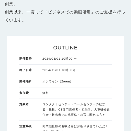
創業。
創業以来、一貫して「ビジネスでの動画活用」のご支援を行っ
ています。
OUTLINE
開催日時
2024/03/01 10時00 〜
終了日時
2024/12/31 18時00分
開催場所
オンライン（Zoom）
参加費
無料
対象者
コンタクトセンター・コールセンターの経営
者・役員、CS部門責任者・担当者、人事研修責
任者・担当者その他研修・教育に関わる方々
注意事項
同業他社様のお申込みはお断りさせていただく