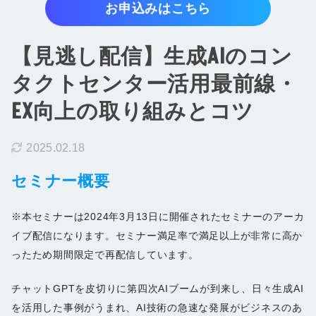
お申込みはこちら
お知らせ
【見逃し配信】生成AIのコン
お問い合わせ
タクトセンター活用最前線・
資料をダウンロード
EX向上の取り組みとコツ
2025.02.18
セミナー概要
※本セミナーは2024年3月13日に開催されたセミナーのアーカ
イブ配信になります。セミナー満足率で満足以上が非常に高か
ったため期間限定で再配信しています。
チャットGPTを皮切りに第四次AIブームが到来し、日々生成AI
を活用した事例がうまれ、AI技術の急速な発展がビジネスのあ