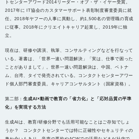
トセンターアワード2014リーダー・オブ・ザ・イヤー受賞。
2017年に IT協会のカスタマーサポート表彰制度審査委員に就
任。2018年ヤフーの人事に異動し、約1,500名の管理職の育成
に従事。2018年にクリエイトキャリア起業し、2019年に独
立。
現在は、研修や講演、執筆、コンサルティングなどを行なって
いる。著書は、「世界一速い問題解決」「実は、仕事で困った
ことがありまして」。世界一速い問題解決は、中国、ベトナ
ム、台湾、タイで発売されている。コンタクトセンターアワー
ド個人部門審査委員。キャリアコンサルタント（国家資格）。
第二部：
生成AI×動画で教育の「省力化」と「応対品質の平準
化」を実現する方法
生成AIは、教育/研修分野でも活用可能なことはご存知でしょ
うか？ コンタクトセンターでは特に正確性やセキュリティの
兼ね合いもあり、音声の要約やACWでの活用などまだ社内で