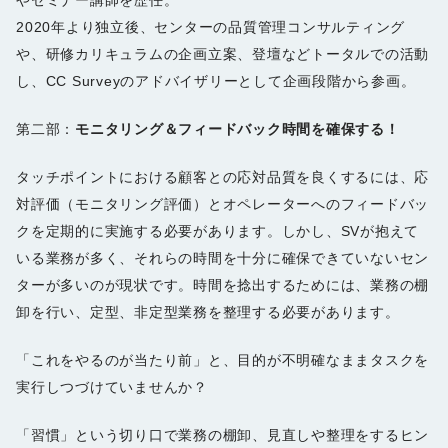
やセミナー講師を歴任。
2020年より独立後、センターの品質管理コンサルティング
や、研修カリキュラムの企画立案、登壇などトータルでの活動
し、CC Surveyのアドバイザリーとして企画段階から参画。
第二部：
モニタリング＆フィードバック時間を確保する！
タッチポイントにおける顧客との応対品質を良くするには、応
対評価（モニタリング評価）とオペレーターへのフィードバッ
クを定期的に実施する必要があります。しかし、SVが抱えて
いる業務が多く、それらの時間を十分に確保できていないセン
ターが多いのが現状です。時間を捻出するためには、業務の棚
卸を行い、定型、非定型業務を整理する必要があります。
「これをやるのが当たり前」と、目的が不明確なままタスクを
実行しつづけていませんか？
「習慣」という切り口で業務の棚卸、見直しや整理をするヒン