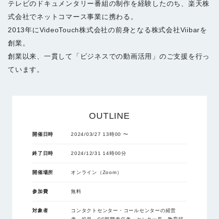
テレビのドキュメンタリー番組の制作を経験したのち、楽天株
式会社でネットコマース事業に携わる。
2013年にVideoTouch株式会社の前身となる株式会社Viibarを
創業。
創業以来、一貫して「ビジネスでの動画活用」のご支援を行っ
ています。
OUTLINE
開催日時
2024/03/27 13時00 〜
終了日時
2024/12/31 14時00分
開催場所
オンライン（Zoom）
参加費
無料
対象者
コンタクトセンター・コールセンターの経営