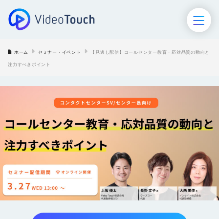
ホーム
セミナー・イベント
【見逃し配信】コールセンター教育・応対品質の動向と
ホーム
注力すべきポイント
VideoTouch
AIロープレ
AIモニタリング
セミナー･イベント
導入事例
お役立ち資料
ブログ