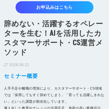
お知らせ
お申込みはこちら
お問い合わせ
辞めない・活躍するオペレー
資料をダウンロード
ターを生む！AIを活用したカ
スタマーサポート・CS運営メ
ソッド
2026.04.21
セミナー概要
人手不足や離職の増加により、カスタマーサポート・CS領域
では「採用してもすぐ辞めてしまう」「育っても活躍しきれな
い」といった課題が顕在化しています。
属人化した教育やナレッジの活用不足、負荷の高い業務設計