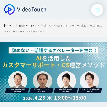
ホーム
セミナー・イベント
辞めない・活躍するオペレーターを生む！AIを活用した
ホーム
カスタマーサポート・CS運営メソッド
VideoTouch
AIロープレ
AIモニタリング
セミナー･イベント
導入事例
お役立ち資料
ブログ