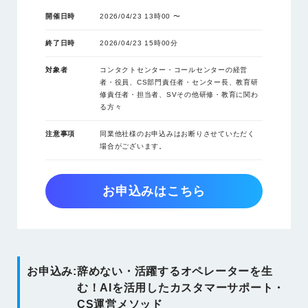
開催日時
2026/04/23 13時00 〜
終了日時
2026/04/23 15時00分
対象者
コンタクトセンター・コールセンターの経営
者・役員、CS部門責任者・センター長、教育研
修責任者・担当者、SVその他研修・教育に関わ
る方々
注意事項
同業他社様のお申込みはお断りさせていただく
場合がございます。
お申込みはこちら
お申込み:
辞めない・活躍するオペレーターを生
む！AIを活用したカスタマーサポート・
CS運営メソッド